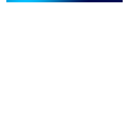
SAM Governance Services
Unterstützung beim Aufbau und der
Strukturierung einer SAM Organisation.
Fertig ausgearbeitete Einsatzmodelle,
Richtlinien und Handbücher.
Zu den SAM Governace Services